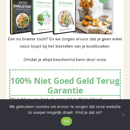
Een no brainer toch? En we zorgen ervoor dat je geen enkel
risico loopt bij het bestellen van je kookboeken.
Omdat je altijd beschermd bent door onze:
100% Niet Goed Geld Terug
Garantie
Wij hebben ons hart en onze ziel in dit kookboek
gestopt.
We gebruiken cookies om ervoor te zorgen dat onze website
zo soepel mogelijk draait. Vind je dat ok?
Dus we weten zeker dat je gaat genieten van de 60
Ok
heerlijke recepten in dit boek.